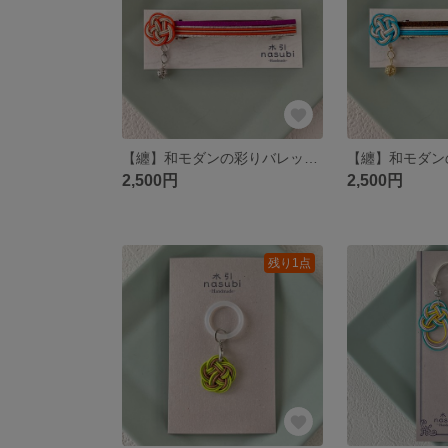
【纏】和モダンの彩りバレッタ～橙色×紫～
2,500円
2,500円
残り1点