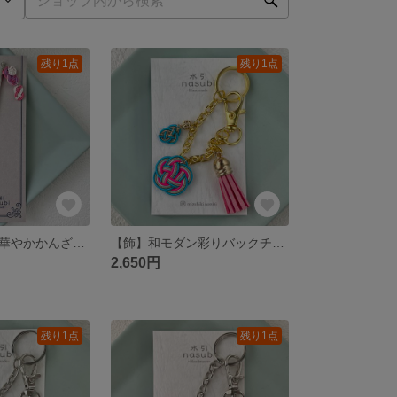
残り1点
残り1点
【簪】光と和の華やかかんざし～紫×ピンク～
【飾】和モダン彩りバックチャーム～水色×ピンク～
2,650円
残り1点
残り1点