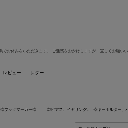
夏季休業でお休みをいただきます。 ご迷惑をおかけしますが、宜しくお願いい
レビュー
レター
32
点
75
点
45
◎ブックマーカー◎
◎ピアス、イヤリング◎ 【様々な結び】