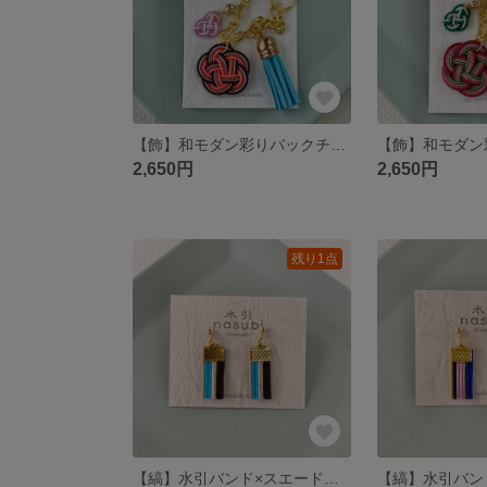
【飾】和モダン彩りバックチャーム～橙色×水色～
2,650円
2,650円
残り1点
【縞】水引バンド×スエード紐のモダンピアス～ダークブラウン×水色～