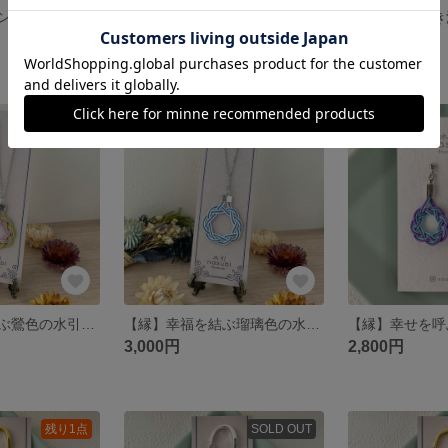
【梅風】和モダンの彩り・変わり梅結びブックマーカー～水色×シルバー～
【梅風】和モダンの彩り・変わり梅結びブックマーカー～紺×ゴールド～
1,700円
1,200円
残り1点
SOLD OUT
【縁】幸福を結ぶ鶯色の水引ネックレス～相生結び
【縁】幸福を結ぶ瑠璃色の水引ネックレス～相生結び
3,000円
2,800円
残り1点
SOLD OUT