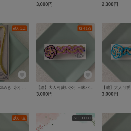
3,000円
2,300円
残り1点
残り1点
【空】夕焼けの煌めき: 水引ブックマーカー
【纏】大人可愛い水引三昧バレッタ～薄紫色×金～
3,000円
3,000円
残り1点
SOLD OUT