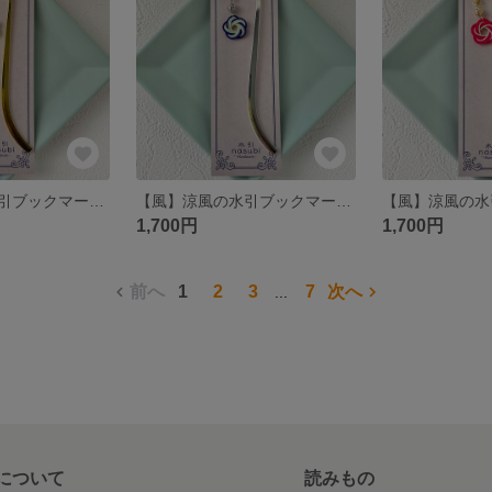
【風】涼風の水引ブックマーカー: 和の美と洋の洗練を添えて～ライトグリーン～
【風】涼風の水引ブックマーカー: 和の美と洋の洗練を添えて～ブルー～
1,700円
1,700円
前へ
1
2
3
7
次へ
...
について
読みもの