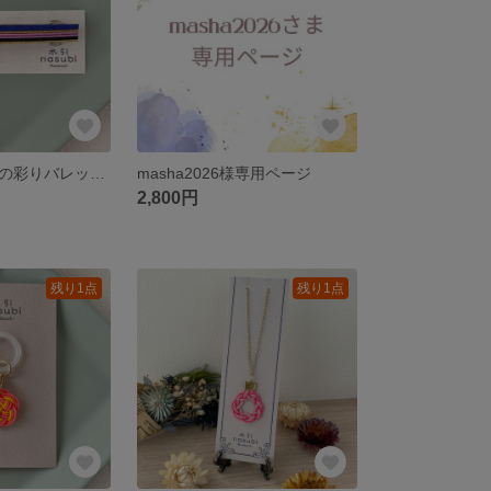
【纏】和モダンの彩りバレッタ～藤色×青～
masha2026様専用ページ
2,800円
残り1点
残り1点