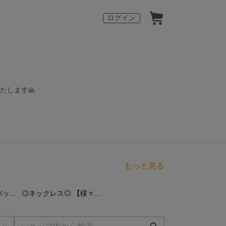
ログイン
たします🙏
もっと見る
点
23
点
◎キーホルダー、バックチャーム◎
◎ネックレス◎ 【様々な結び】