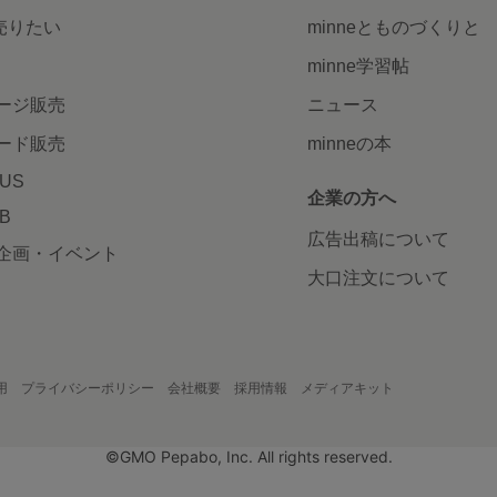
で売りたい
minneとものづくりと
minne学習帖
ージ販売
ニュース
ード販売
minneの本
LUS
企業の方へ
AB
広告出稿について
企画・イベント
大口注文について
用
プライバシーポリシー
会社概要
採用情報
メディアキット
©GMO Pepabo, Inc. All rights reserved.