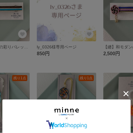
【纏】和モダンの彩りバレッタ～水色×こげ茶～
ly_0326様専用ページ
850円
2,500円
残り1点
残り1点