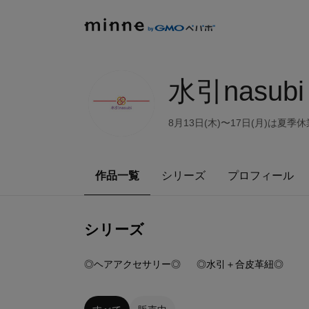
水引nasubi
8月13日(木)〜17日(月)は
作品一覧
シリーズ
プロフィール
シリーズ
38
点
10
点
◎ヘアアクセサリー◎
◎水引＋合皮革紐◎