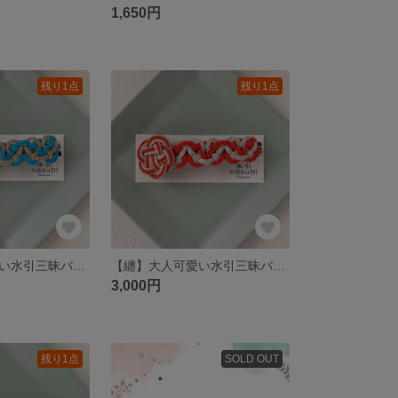
1,650円
残り1点
残り1点
【纏】大人可愛い水引三昧バレッタ～水色×白金～
【纏】大人可愛い水引三昧バレッタ～橙×シルバー～
3,000円
残り1点
SOLD OUT