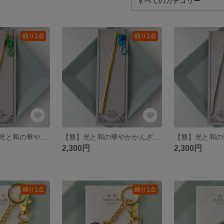
残り1点
残り1点
《再販》【簪】光と和の華やかかんざし~緑×黄緑~
【簪】光と和の華やかかんざし～水色×白金～
2,300円
2,300円
残り1点
残り1点