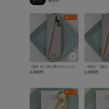
すべて
販売中
残り1点
【簪】光と和の華やかかんざし~黒×白~
2,300円
2,300円
残り1点