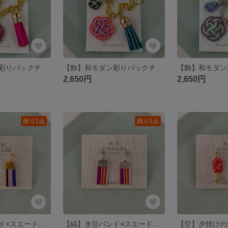
【飾】和モダン彩りバックチャーム～赤茶色×牡丹色～
【飾】和モダン彩りバックチャーム～珊瑚色×深緑～
2,650円
2,650円
残り1点
残り1点
【縞】水引バンド×スエード紐のモダンピアス～藍色×薄紫色～
【縞】水引バンド×スエード紐のモダンピアス～紫×橙色～