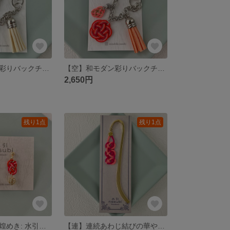
【飾】和モダン彩りバックチャーム～薄紫色×白色～
【空】和モダン彩りバックチャーム～夕焼け～
2,650円
残り1点
残り1点
【空】夕焼けの煌めき: 水引ピアス～抱きあわじ結び～
【連】連続あわじ結びの華やか水引ブックマーカー～珊瑚×牡丹～