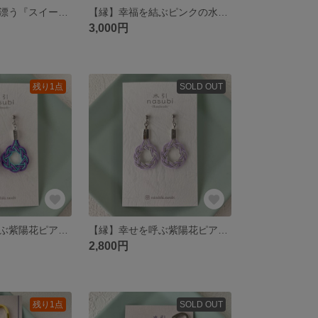
【梅】和の趣き漂う『スイーツ水引アンブレラマーカー＊パッションフルーツレモン』
【縁】幸福を結ぶピンクの水引ネックレス～相生結び
3,000円
残り1点
SOLD OUT
【縁】幸せを呼ぶ紫陽花ピアス～紫・相生結び～
【縁】幸せを呼ぶ紫陽花ピアス～薄紫・相生結び～
2,800円
残り1点
SOLD OUT