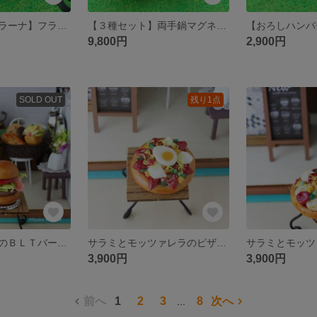
【クレームカタラーナ】フライパン（大）マグネット（ゴルフマーカー）
【３種セット】両手鍋マグネット（ゴルフマーカー）
9,800円
2,900円
SOLD OUT
残り1点
ふっくらバンズのＢＬＴバーガー・ゴルフマーカー
サラミとモッツァレラのピザ♡ゆで卵添え・ゴルフマーカー
3,900円
3,900円
前へ
1
2
3
8
次へ
...