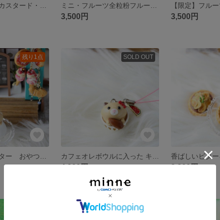
残り１【限定】カスタード・フルーツタルトのマグネット（ゴルフマーカー）
ミニ・フルーツ全粒粉フルーツタルト ゴルフマーカー（マグネット）
3,500円
3,500円
残り1点
SOLD OUT
キンクマハムスター おやつをください♡
カフェオレボウルに入った キンクマハムスター（おもたせはアーモンド）
4,900円
3,200円
残り1点
残り1点