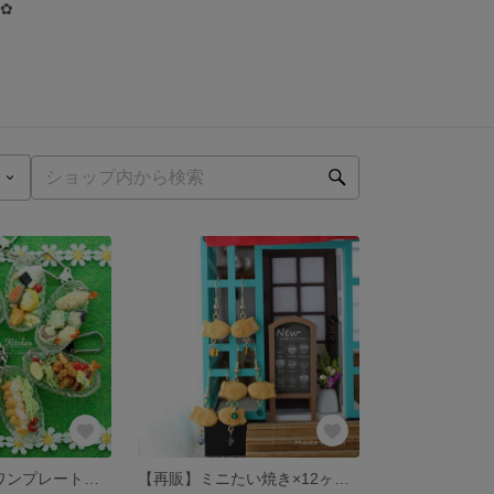
い✿
残5【１点物】ワンプレートランチのキーホルダー
【再販】ミニたい焼き×12ヶ月の誕生石カラーのピアス（2g）