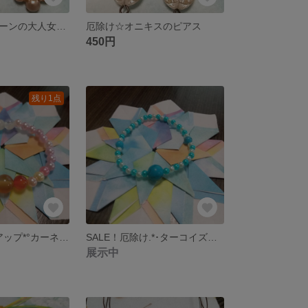
マラカイトグリーンの大人女子ピアス
厄除け☆オニキスのピアス
450円
残り1点
SALE！積極性アップ*°カーネリアンのブレスレット
SALE！厄除け.*･ターコイズブレスレット
展示中