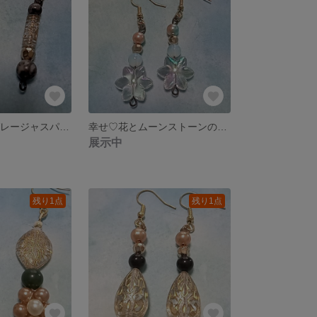
安心感･:*縦長グレージャスパーのピアス☆
幸せ♡花とムーンストーンのキラキラピアス
展示中
残り1点
残り1点