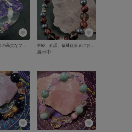
一点物!!紫メノウの高貴なブレスレット✰⋆｡:ﾟ･*
医療、介護、福祉従事者におすすめ✨ブレスレット
展示中