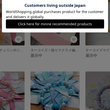
残り1点
オレンジアベンチュリンポジティブストラップ.*･ﾟ .ﾟ･*.
ターコイズ！捻りマクラメ編みブレスレット
展示中
展示中