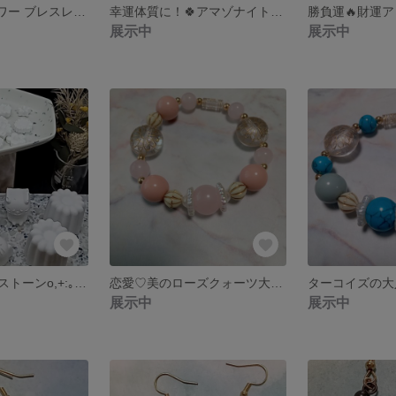
厄除け✨財運パワー ブレスレット
幸運体質に！🍀アマゾナイト×アパタイト
展示中
展示中
金木犀のアロマストーンo,+:｡☆.
恋愛♡美のローズクォーツ大人ブレス
ターコイズの大
展示中
展示中