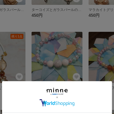
カーネリアンとガラスパールの秋色ピアス
ターコイズとガラスパールの大人ピアス
450円
450円
残り1点
金運アップ⤴大人ブラウンのストラップ
SALE！！ハウライト*°鎮静のブレスレット
展示中
550円