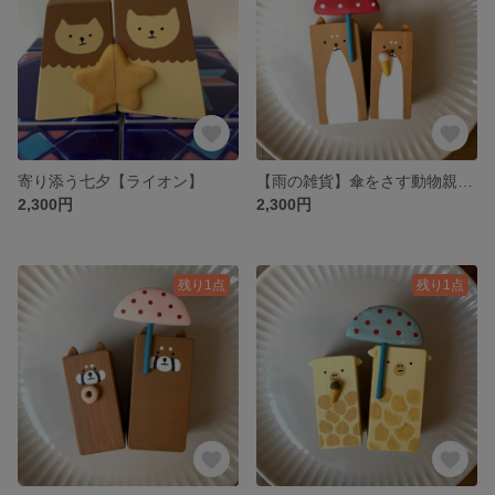
寄り添う七夕【ライオン】
【雨の雑貨】傘をさす動物親子 シバ犬
2,300円
2,300円
残り1点
残り1点