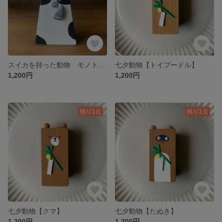
スイカを持った動物 モノトーン（ウシ）
七夕動物【トイプードル】
1,200円
1,200円
残り1点
残り1点
七夕動物【クマ】
七夕動物【たぬき】
1,200円
1,200円