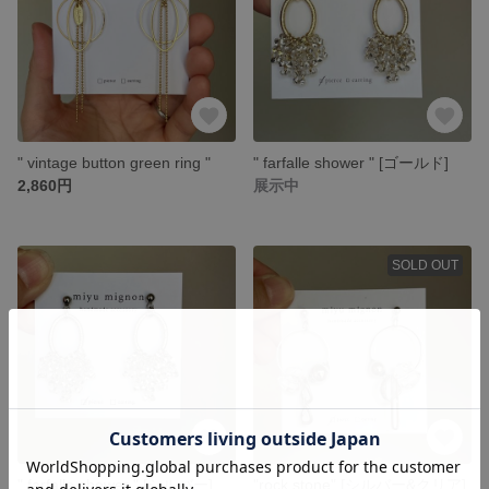
" vintage button green ring "
" farfalle shower " [ゴールド]
2,860円
展示中
SOLD OUT
" farfalle shower " [シルバー]
"rock stone" [シルバー&クリア]