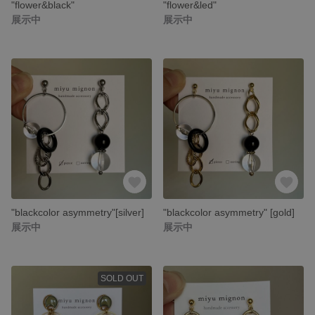
"flower&black"
"flower&led"
展示中
展示中
"blackcolor asymmetry"[silver]
"blackcolor asymmetry" [gold]
展示中
展示中
SOLD OUT