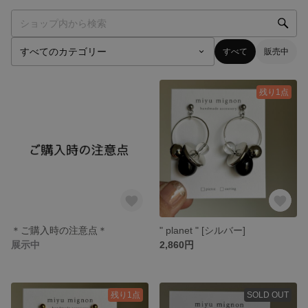
すべて
販売中
残り1点
＊ご購入時の注意点＊
" planet " [シルバー]
展示中
2,860円
残り1点
SOLD OUT