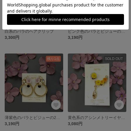
白系のバラのヘアクリップ
ピンク色のバラとビジューの2WAYイヤリング
3,300円
3,190円
残り1点
SOLD OUT
薄紫色のバラとビジューの2WAYイヤリング
黄色系のアシンメトリーイヤーカフ
3,190円
3,080円