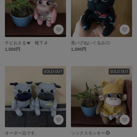
チビおさる🐒 靴下🧦
黒パグぬいぐるみ🐕‍🦺
1,500円
1,500円
SOLD OUT
SOLD OUT
オーダー品です。
ソックスモンキー🐵