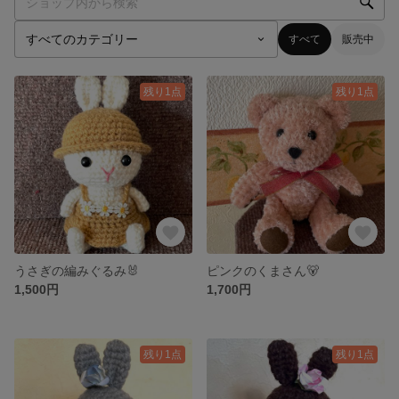
すべて
販売中
残り1点
残り1点
うさぎの編みぐるみ🐰
ピンクのくまさん🐻
1,500円
1,700円
残り1点
残り1点