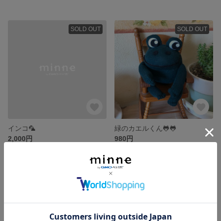
SOLD OUT
SOLD OUT
インコ🦜
緑のカエルくん🐸🐸
2,000円
980円
SOLD OUT