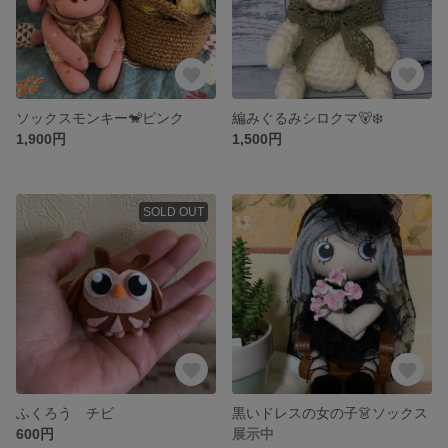
ソックスモンキー🐒ピンク
編みぐるみシロクマ🐻‍❄️
1,900円
1,500円
SOLD OUT
ふくろう チビ
黒いドレスの女の子👗ソックス
600円
展示中