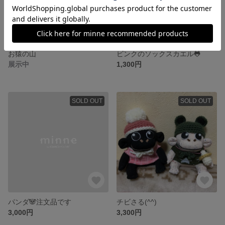
お猿の山
ピンクのソックスカエル🐸
展示中
1,300円
SOLD OUT
SOLD OUT
パンダ🐼注文品です
チビさる(^^)
3,000円
3,300円