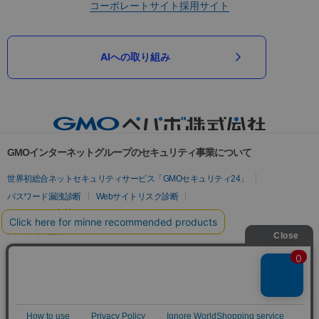
コーポレートサイト
採用サイト
AIへの取り組み
GMOインターネットグループのセキュリティ事業について
世界初総合ネットセキュリティサービス「GMOセキュリティ24」
パスワード漏洩診断
Webサイトリスク診断
セキュリティ相談AIチャットボット
実在証明・盗聴対策
サイバー攻撃対策（GMOサイバーセキュリティ byイエラエ）
サイバー攻撃対策（GMO Flatt Security）
なりすまし対策
セキュリティ事業の軌跡