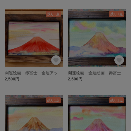
残り1点
残り1点
開運絵画 赤富士 金運アップ 子宝 風水 風水絵画 原画 ポストカード 富士山 冨士 年賀状 彩雲 虹 虹色 金運上昇 恋愛運 縁結び くじ運 宝くじ 富士山 水彩画 風景画
開運絵画 金運絵画 赤富士 虹 虹色 金運アップ 水彩画 金運アップグッズ 原画 ポストカード 商売繁盛 開運 富士山 風水 金運上昇 レインボー
2,500円
2,500円
残り1点
残り1点