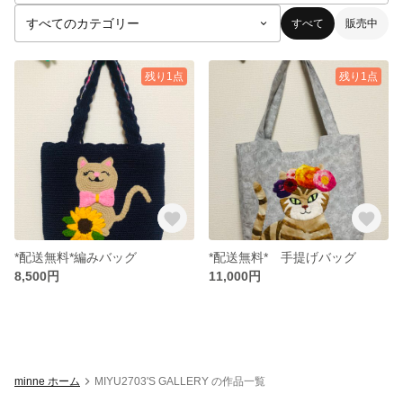
すべて
販売中
残り1点
残り1点
*配送無料*編みバッグ
*配送無料* 手提げバッグ
8,500円
11,000円
minne ホーム
MIYU2703'S GALLERY の作品一覧