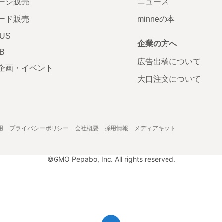
ージ販売
ニュース
ード販売
minneの本
LUS
企業の方へ
AB
広告出稿について
企画・イベント
大口注文について
用
プライバシーポリシー
会社概要
採用情報
メディアキット
©GMO Pepabo, Inc. All rights reserved.