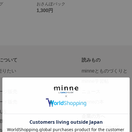
グ
おさんぽバック
1,300円
について
読みもの
で売りたい
minneとものづくりと
minne学習帖
ージ販売
ニュース
ード販売
minneの本
LUS
企業の方へ
AB
広告出稿について
企画・イベント