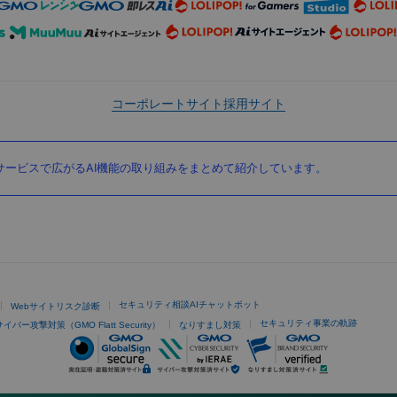
コーポレートサイト
採用サイト
ービスで広がるAI機能の取り組みをまとめて紹介しています。
セキュリティ相談AIチャットボット
Webサイトリスク診断
セキュリティ事業の軌跡
サイバー攻撃対策（GMO Flatt Security）
なりすまし対策