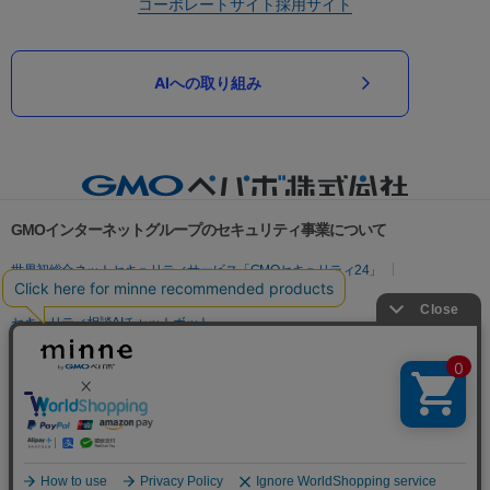
コーポレートサイト
採用サイト
AIへの取り組み
GMOインターネットグループのセキュリティ事業について
世界初総合ネットセキュリティサービス「GMOセキュリティ24」
パスワード漏洩診断
Webサイトリスク診断
セキュリティ相談AIチャットボット
実在証明・盗聴対策
サイバー攻撃対策（GMOサイバーセキュリティ byイエラエ）
サイバー攻撃対策（GMO Flatt Security）
なりすまし対策
セキュリティ事業の軌跡