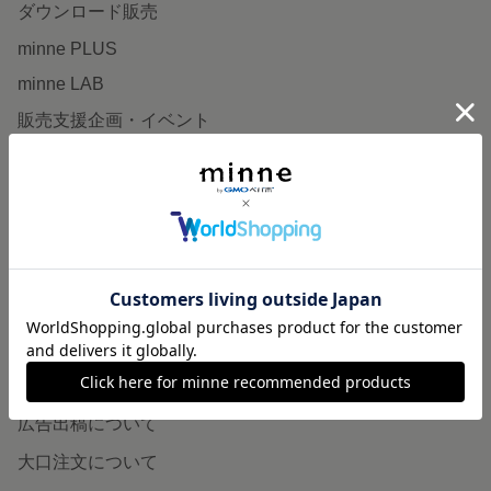
ダウンロード販売
minne PLUS
minne LAB
販売支援企画・イベント
読みもの
minneとものづくりと
minne学習帖
ニュース
minneの本
企業の方へ
広告出稿について
大口注文について