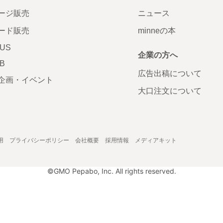
ージ販売
ニュース
ード販売
minneの本
LUS
企業の方へ
AB
広告出稿について
企画・イベント
大口注文について
用
プライバシーポリシー
会社概要
採用情報
メディアキット
©GMO Pepabo, Inc. All rights reserved.