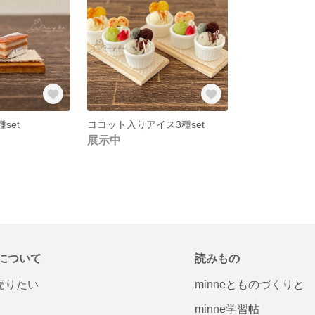
set
ココット入りアイス3種set
展示中
について
読みもの
で売りたい
minneとものづくりと
minne学習帖