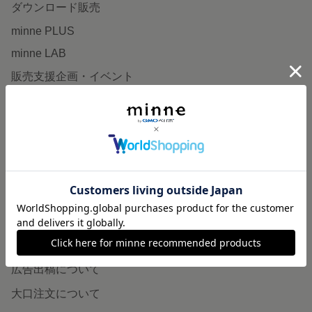
ダウンロード販売
minne PLUS
minne LAB
販売支援企画・イベント
読みもの
minneとものづくりと
minne学習帖
ニュース
minneの本
企業の方へ
広告出稿について
大口注文について