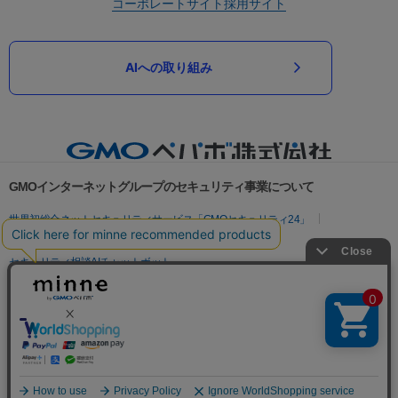
コーポレートサイト
採用サイト
AIへの取り組み
GMOインターネットグループのセキュリティ事業について
世界初総合ネットセキュリティサービス「GMOセキュリティ24」
パスワード漏洩診断
Webサイトリスク診断
セキュリティ相談AIチャットボット
実在証明・盗聴対策
サイバー攻撃対策（GMOサイバーセキュリティ byイエラエ）
サイバー攻撃対策（GMO Flatt Security）
なりすまし対策
セキュリティ事業の軌跡