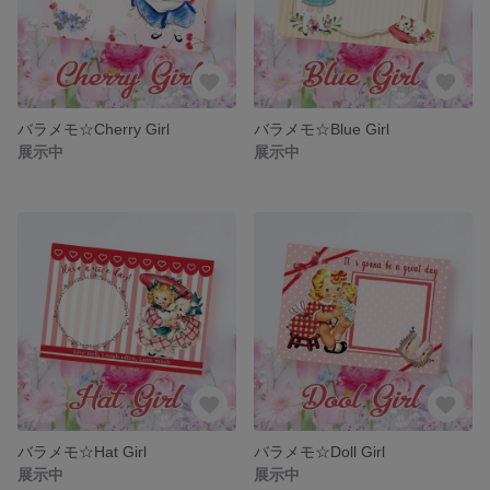
バラメモ☆Cherry Girl
バラメモ☆Blue Girl
展示中
展示中
バラメモ☆Hat Girl
バラメモ☆Doll Girl
展示中
展示中