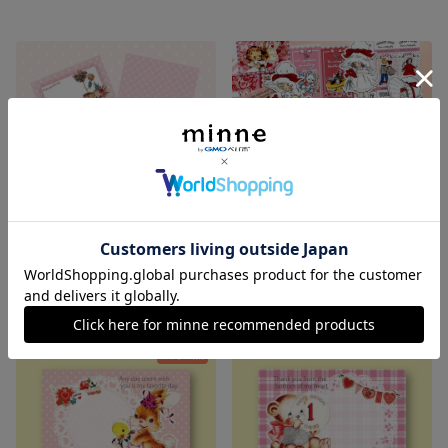
ピリピリメモ 20枚
紙モノ☆赤いろチケットいろいろ&バラメモ
展示中
展示中
残り1点