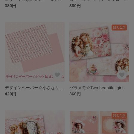
380円
380円
残り1点
デザインペーパー☆小さなリボン&小さなドット
バラメモ☆Two beautiful girls
420円
360円
残り1点