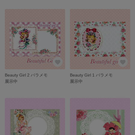
Beauty Girl 2 バラメモ
Beauty Girl 1 バラメモ
展示中
展示中