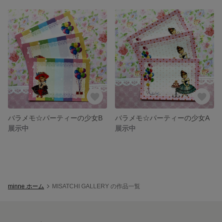
バラメモ☆パーティーの少女B
バラメモ☆パーティーの少女A
展示中
展示中
minne ホーム
MISATCHI GALLERY の作品一覧