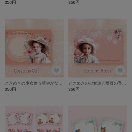
350円
350円
ときめきの少女達☆華やかな少女 バラメモ
ときめきの少女達☆薔薇の香り バラメモ
350円
350円