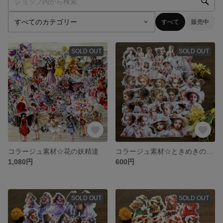
すべて
販売中
SOLD OUT
SOLD OUT
コラージュ素材☆花の妖精達
コラージュ素材☆ときめきの少女たち
1,080円
600円
SOLD OUT
SOLD OUT