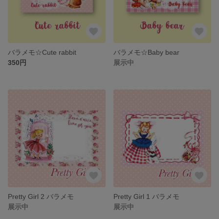
バラメモ☆Cute rabbit
バラメモ☆Baby bear
350円
展示中
Pretty Girl 2 バラメモ
Pretty Girl 1 バラメモ
展示中
展示中