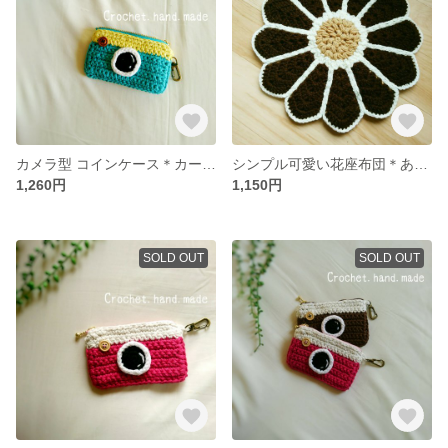
カメラ型 コインケース＊カードケース＊定期入れ
シンプル可愛い花座布団＊あったかニットクッション
1,260円
1,150円
SOLD OUT
SOLD OUT