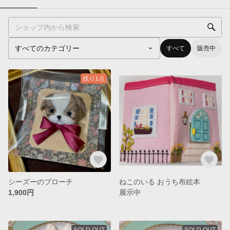
すべて
販売中
残り1点
シーズーのブローチ
ねこのいる おうち布絵本
1,900円
展示中
SOLD OUT
SOLD OUT