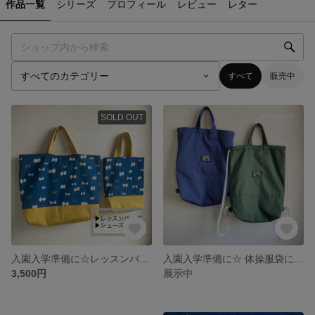
作品一覧
シリーズ
プロフィール
レビュー
レター
すべて
販売中
SOLD OUT
入園入学準備に☆レッスンバッグ＋シューズバッグ/北欧チョウチョ・ネイビー
入園入学準備に☆ 体操服袋にも/大きめ巾着トートバッグ 35×30×8cm
3,500円
展示中