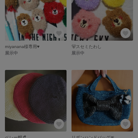
miyanana様専用♥️
🐻スセミたわし
展示中
展示中
ベレー帽👒
リボンハンドバッグ🎀