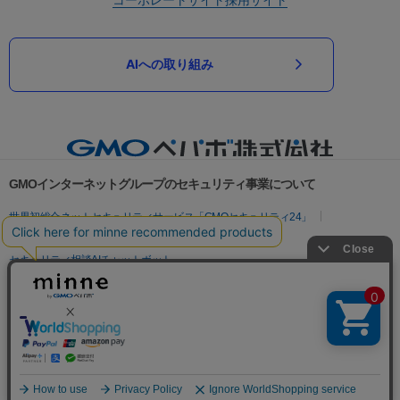
AIへの取り組み
GMOインターネットグループのセキュリティ事業について
世界初総合ネットセキュリティサービス「GMOセキュリティ24」
パスワード漏洩診断
Webサイトリスク診断
セキュリティ相談AIチャットボット
実在証明・盗聴対策
サイバー攻撃対策（GMOサイバーセキュリティ byイエラエ）
サイバー攻撃対策（GMO Flatt Security）
なりすまし対策
セキュリティ事業の軌跡