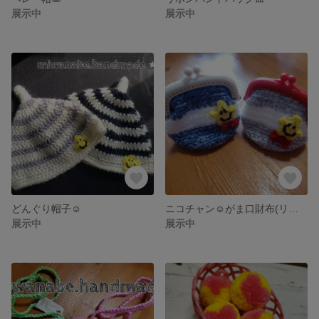
展示中
展示中
どんぐり帽子☺️
ニコチャン☺️がま口財布(リボンネックストラップ付き)
展示中
展示中