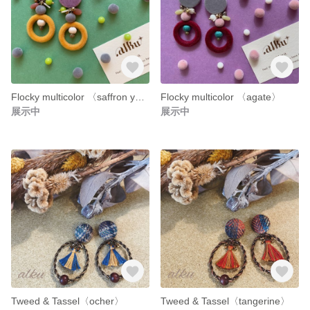
Flocky multicolor 〈saffron yellow〉
Flocky multicolor 〈agate〉
展示中
展示中
Tweed & Tassel〈ocher〉
Tweed & Tassel〈tangerine〉