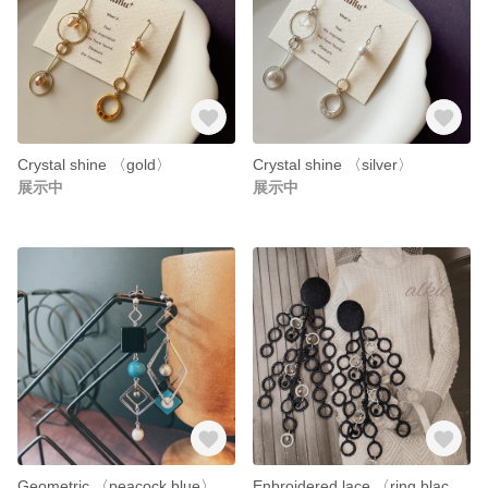
Crystal shine 〈gold〉
Crystal shine 〈silver〉
展示中
展示中
Geometric 〈peacock blue〉
Enbroidered lace 〈ring black〉