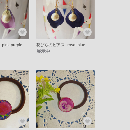
nk purple-
花びらのピアス -royal blue-
展示中