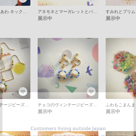
コットンパール あわ ネックレス -triangle-
アネモネとマーガレットとバラのヘアゴム
すみれとプリム
展示中
展示中
チェコのヴィンテージビーズピアス -square-
チェコのヴィンテージビーズイヤリング -blue-
ふわもこまんま
展示中
展示中