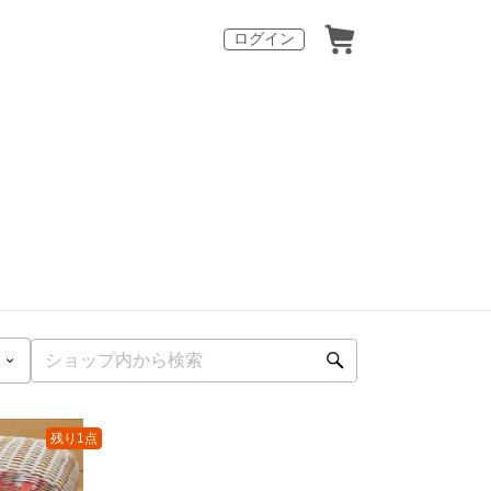
ログイン
残り1点