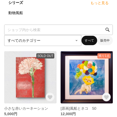
シリーズ
もっと見る
9
点
動物風船
すべて
販売中
SOLD OUT
残り1点
小さな赤いカーネーション
[原画]風船とネコ S0
5,000円
12,000円