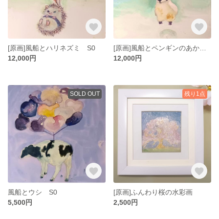
[原画]風船とハリネズミ S0
[原画]風船とペンギンのあかちゃん S0
12,000円
12,000円
SOLD OUT
残り1点
風船とウシ S0
[原画]ふんわり桜の水彩画
5,500円
2,500円