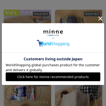
SOLD OUT
SOLD OUT
夏に☀︎ポロシャツ地迷彩☆ワンポイント子供マスク
涼しい✴︎マドラスチェック子供立体マスク
850円
650円
SOLD OUT
SOLD OUT