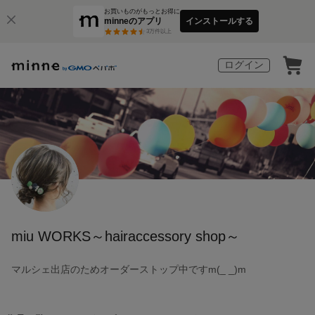
お買いものがもっとお得に
minneのアプリ
インストールする
3
万件以上
ログイン
miu WORKS～hairaccessory shop～
マルシェ出店のためオーダーストップ中ですm(_ _)m