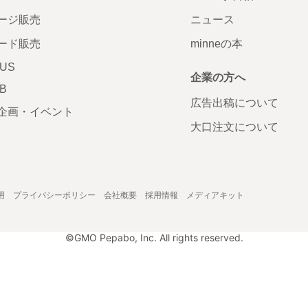
ージ販売
ニュース
ード販売
minneの本
LUS
企業の方へ
AB
広告出稿について
企画・イベント
大口注文について
用
プライバシーポリシー
会社概要
採用情報
メディアキット
©GMO Pepabo, Inc. All rights reserved.