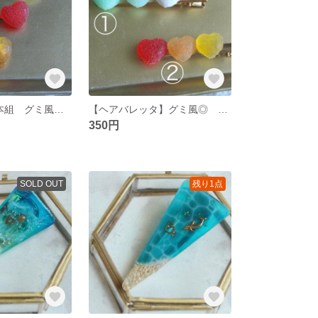
【ヘアピン】3本組 グミ風◎ ハート うさぎ ヘアピン
【ヘアバレッタ】グミ風◎ ハート バレッタ
350円
SOLD OUT
残り1点