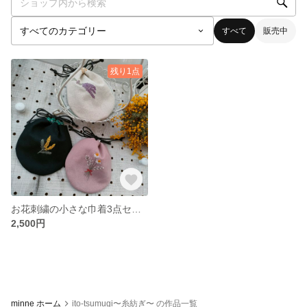
すべて
販売中
残り1点
お花刺繍の小さな巾着3点セット
2,500円
minne ホーム
ito-tsumugi〜糸紡ぎ〜 の作品一覧