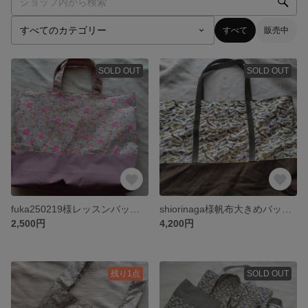
すべて
販売中
SOLD OUT
SOLD OUT
fuka250219様レッスンバッグ Betsy ダウンシャ―ヒル使用
shiorinaga様帆布大きめバッグ tom'sjet カ―キ
2,500円
4,200円
残り1点
SOLD OUT