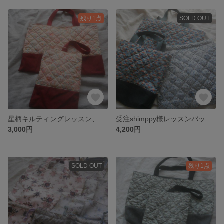
残り1点
SOLD OUT
星柄キルティングレッスン、シューズバッグAdeladja赤赤
受注shimppy様レッスンバッグなど3点セット*カーズ
3,000円
4,200円
SOLD OUT
残り1点