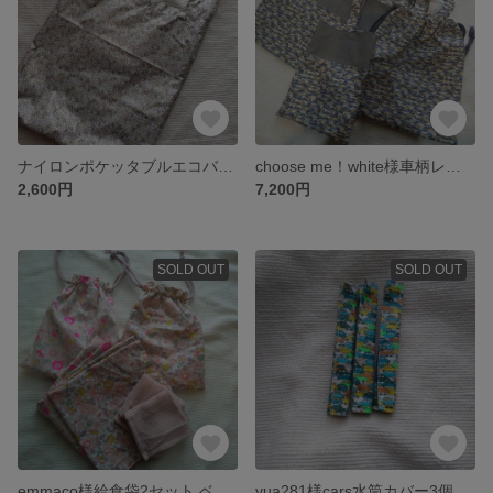
ナイロンポケッタブルエコバッグ 新柄エロイ―ズ くすみピンク
choose me！white様車柄レッスンバッグ他4点セット
2,600円
7,200円
SOLD OUT
SOLD OUT
emmaco様給食袋2セット ベッツィ ハンカチつき
yua281様cars水筒カバー3個セット