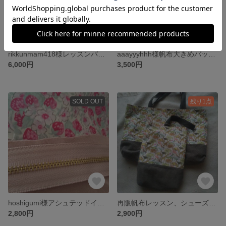
rikkunmam418様レッスンバッグほか5点セット
aaayyyhhh様帆布大きめバッグTom'sJet
6,000円
3,500円
SOLD OUT
残り1点
hoshigumi様アシュテッドイチゴ柄レッスンバッグ ファスナーつき
再販帆布レッスン、シューズバッグ*動物柄Queueforthezoo
2,800円
2,900円