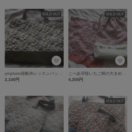
SOLD OUT
SOLD OUT
ymphoto様帆布レッスンバッグ:動物柄カーキ
こべあ🐻様いちご柄の大きめ巾着＆ランチョンマット3枚
2,100円
4,200円
SOLD OUT