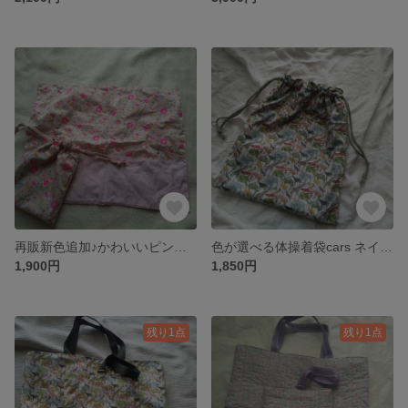
再販新色追加♪かわいいピンク給食袋とナプキン betsy
色が選べる体操着袋cars ネイビー カーキ
1,900円
1,850円
残り1点
残り1点