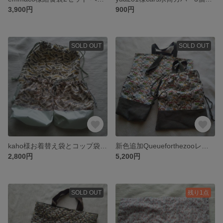
3,900円
900円
SOLD OUT
SOLD OUT
kaho様お着替え袋とコップ袋2Tom!sJet
新色追加Queueforthezooレッスン シューズバッグ体操服袋 グリーン
2,800円
5,200円
SOLD OUT
残り1点