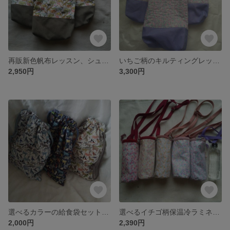
再販新色帆布レッスン、シューズバッグ 動物柄 ブルーグリーン
いちご柄のキルティングレッスン、シューズバッグashte
2,950円
3,300円
選べるカラーの給食袋セットQuey2 3色
選べるイチゴ柄保温冷ラミネート水筒カバー
2,000円
2,390円