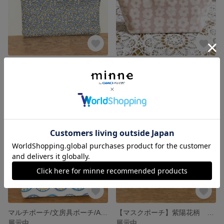
L字ファスナーポーチ/大きめ/カードポケット付
ペンケース大/ポーチ/くすみピンク/内ポケット
展示中
展示中
マルチポーチ/文房具ポーチ/A5ノートサイズ/北欧カラフル
【マスクポーチ】紫陽花柄 大容量
展示中
展示中