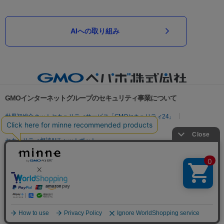
AIへの取り組み
GMOインターネットグループのセキュリティ事業について
世界初総合ネットセキュリティサービス「GMOセキュリティ24」
パスワード漏洩診断
Webサイトリスク診断
セキュリティ相談AIチャットボット
実在証明・盗聴対策
サイバー攻撃対策（GMOサイバーセキュリティ byイエラエ）
サイバー攻撃対策（GMO Flatt Security）
なりすまし対策
セキュリティ事業の軌跡