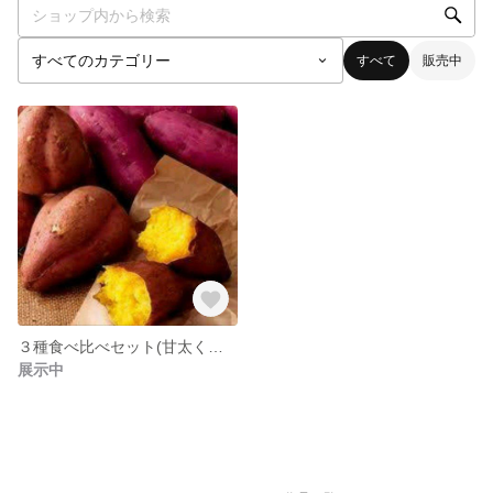
すべて
販売中
３種食べ比べセット(甘太くん、なると金時、シルクスイート※目安として４～６本)
展示中