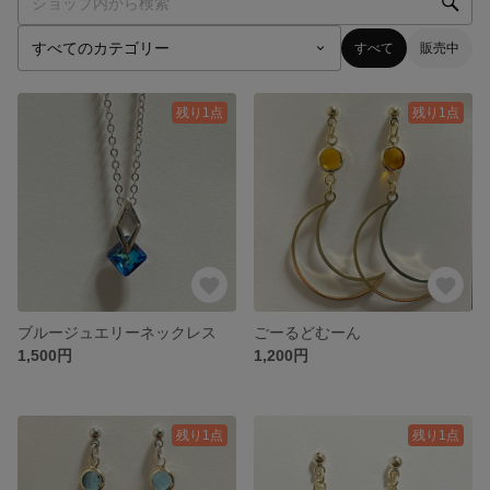
すべて
販売中
残り1点
残り1点
ブルージュエリーネックレス
ごーるどむーん
1,500円
1,200円
残り1点
残り1点