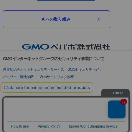
AIへの取り組み
GMOインターネットグループのセキュリティ事業について
世界初総合ネットセキュリティサービス「GMOセキュリティ24」
パスワード漏洩診断
Webサイトリスク診断
セキュリティ相談AIチャットボット
実在証明・盗聴対策
サイバー攻撃対策（GMOサイバーセキュリティ byイエラエ）
サイバー攻撃対策（GMO Flatt Security）
なりすまし対策
セキュリティ事業の軌跡