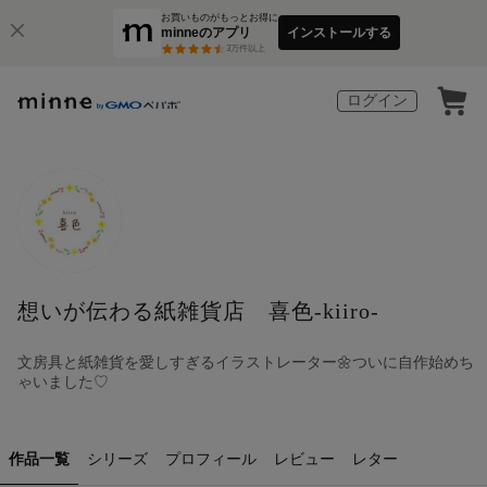
お買いものがもっとお得に
minneのアプリ
インストールする
3
万件以上
ログイン
想いが伝わる紙雑貨店 喜色-kiiro-
文房具と紙雑貨を愛しすぎるイラストレーター🌼ついに自作始めち
ゃいました♡
作品一覧
シリーズ
プロフィール
レビュー
レター