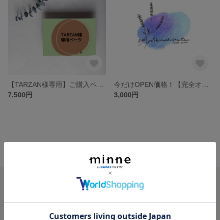
【TARZAN様専用】ご購入ページ
今だけOPEN価格！【完全オーダー制】色鉛筆で手描きのイラストロゴ制作｜ナチュラルで優しい印象に｜女性に人気｜商用利用OK
7,500円
3,000円
minne ホーム
想いが伝わる紙雑貨店 喜色-kiiro- の作品一覧
minneを知る
minneについて