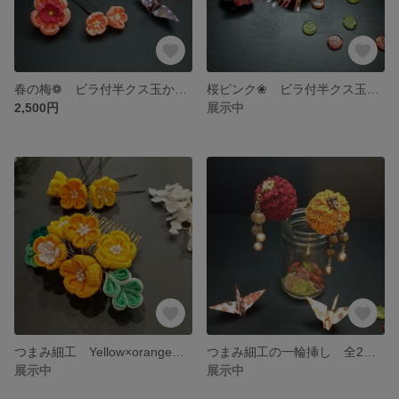
春の梅❁ ビラ付半クス玉かんざし
桜ピンク❀ ビラ付半クス玉のかんざし
2,500円
展示中
つまみ細工 Yellow×orangeコーム
つまみ細工の一輪挿し 全2種類
展示中
展示中