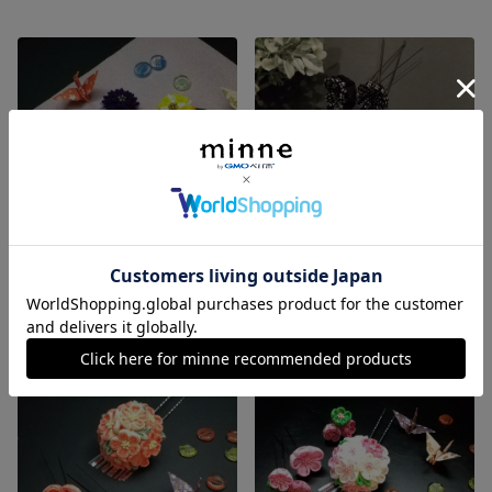
つまみ細工のヘアクリップ 全6種類
モノトーン小梅❁ つまみ細工の髪飾り
展示中
展示中
残り1点