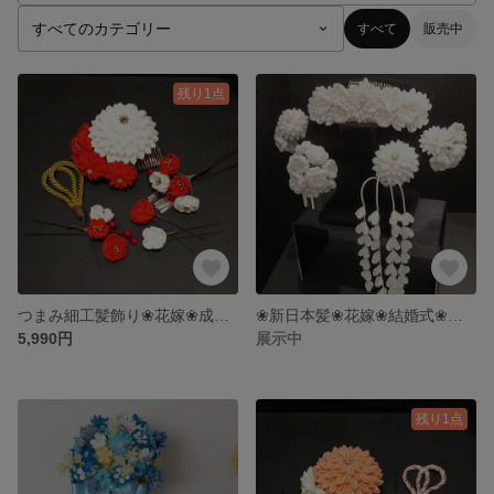
すべて
販売中
残り1点
つまみ細工髪飾り❀花嫁❀成人式❀前撮り
❀新日本髪❀花嫁❀結婚式❀白無垢❀和装花嫁
5,990円
展示中
残り1点