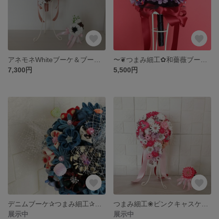
アネモネWhiteブーケ＆ブートニア
〜❦つまみ細工✿和薔薇ブーケ❦〜
7,300円
5,500円
デニムブーケ✰つまみ細工✰ウエディング
つまみ細工❀ピンクキャスケードブーケ・ブートニア❀
展示中
展示中