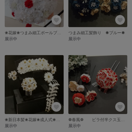
❀花嫁❀つまみ細工ボールブーケ❀
つまみ細工髪飾り ✺ブルー✺
展示中
展示中
❀新日本髪❀花嫁❀成人式❀ つまみ細工髪飾り
❁春風❁ ビラ付半クス玉のかんざし
展示中
展示中