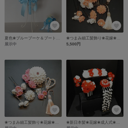
夏色❀ブルーブーケ＆ブートニア❀
❀つまみ細工髪飾り❀花嫁❀成人式❀前撮り❀サーモンピンク
展示中
5,500円
❀つまみ細工髪飾り❀花嫁❀成人式❀前撮り❀
❀新日本髪❀花嫁❀成人式❀つまみ細工髪飾り