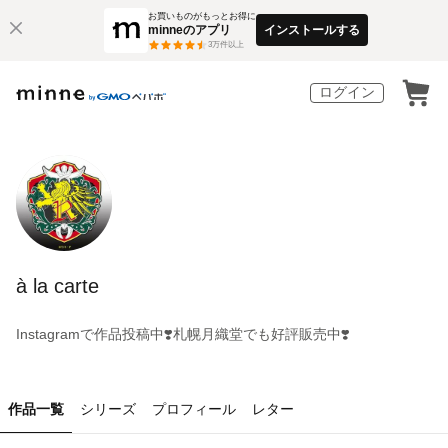
お買いものがもっとお得に
minneのアプリ
インストールする
3
万件以上
ログイン
à la carte
Instagramで作品投稿中❣️札幌月織堂でも好評販売中❣️
作品一覧
シリーズ
プロフィール
レター