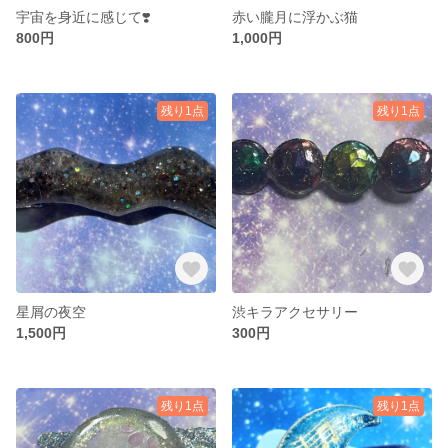
宇宙を身近に感じて❣️
赤い朧月に浮かぶ猫
800円
1,000円
残り1点
残り1点
星屑の夜空
渋キラアクセサリー
1,500円
300円
残り1点
残り1点