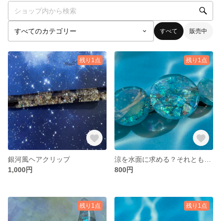
すべて
販売中
残り1点
残り1点
銀河風ヘアクリップ
涼を水面に求める？それとも宇宙？
1,000円
800円
残り1点
残り1点