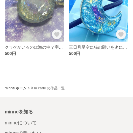
クラゲがいるのは海の中？宇宙でしょ❣️
三日月星空に猫の願いを🎵に添えて
500円
500円
minne ホーム
à la carte の作品一覧
minneを知る
minneについて