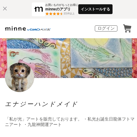
お買いものがもっとお得に
minneのアプリ
インストールする
3
万件以上
ログイン
エナジーハンドメイド
「私が光」アートを販売しております。 ・私光お誕生日龍体フトマ
ニアート ・九龍神開運アート