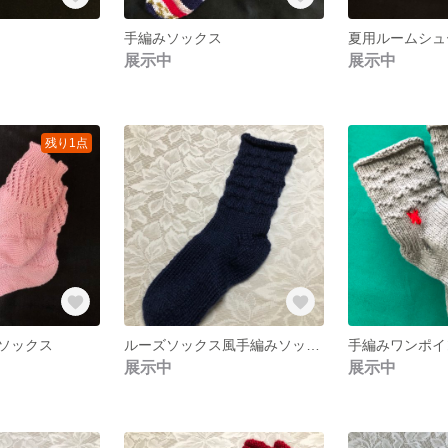
手編みソックス
夏用ルームシュ
展示中
展示中
残り1点
ソックス
ルーズソックス風手編みソックス
手編みワンポイ
展示中
展示中