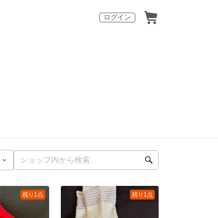
ログイン
残り1点
残り1点