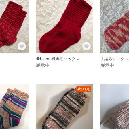
riki-tomo様専用ソックス
手編みソックス
展示中
展示中
残り1点