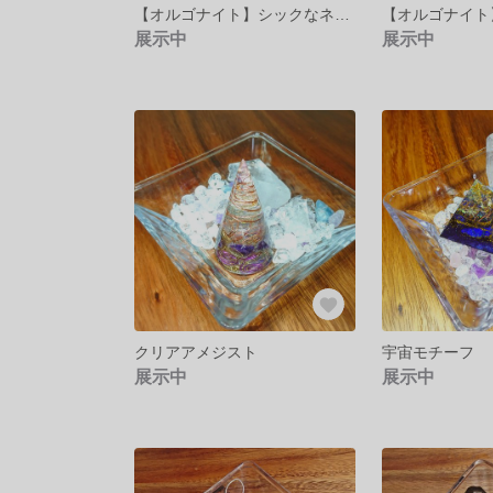
【オルゴナイト】シックなネコ（のつもり
【オルゴナイト
展示中
展示中
クリアアメジスト
宇宙モチーフ
展示中
展示中