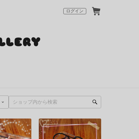
ログイン
LERY