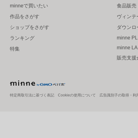
minneで買いたい
食品販売
作品をさがす
ヴィンテ
ショップをさがす
ダウンロ
minne P
ランキング
minne L
特集
販売支援
特定商取引法に基づく表記
Cookieの使用について
広告識別子の取得・利