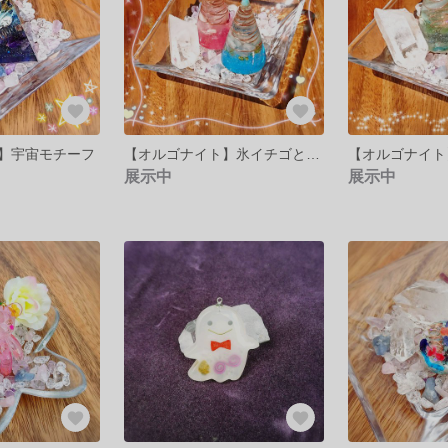
】宇宙モチーフ
【オルゴナイト】氷イチゴとブルーハワイｗ
【オルゴナイト
展示中
展示中