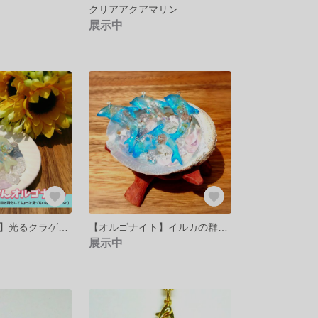
クリアアクアマリン
展示中
【オルゴナイト】光るクラゲちゃん
【オルゴナイト】イルカの群れｗ
展示中