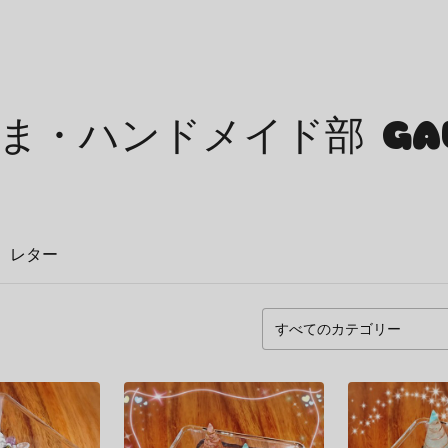
ま・ハンドメイド部 GAL
レター