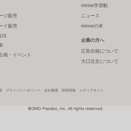
minne学習帖
ージ販売
ニュース
ード販売
minneの本
LUS
企業の方へ
AB
広告出稿について
企画・イベント
大口注文について
用
プライバシーポリシー
会社概要
採用情報
メディアキット
©GMO Pepabo, Inc. All rights reserved.