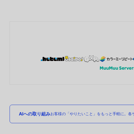
AIへの取り組み
お客様の「やりたいこと」をもっと手軽に。各サ