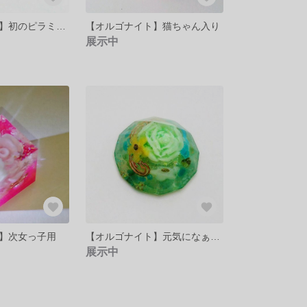
【オルゴナイト】初のピラミッド型
【オルゴナイト】猫ちゃん入り
展示中
】次女っ子用
【オルゴナイト】元気になぁれ～
展示中