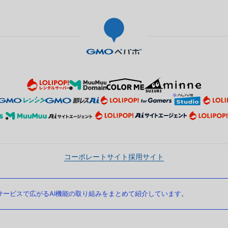
コーポレートサイト
採用サイト
ービスで広がるAI機能の取り組みをまとめて紹介しています。