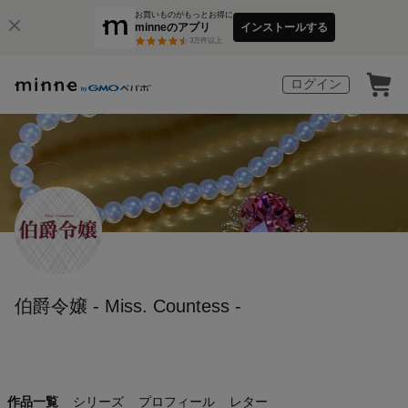
お買いものがもっとお得に
minneのアプリ
インストールする
3
万件以上
ログイン
伯爵令嬢 - Miss. Countess -
作品一覧
シリーズ
プロフィール
レター