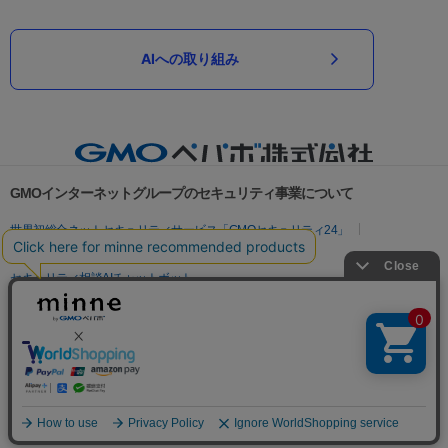
AIへの取り組み
GMOインターネットグループのセキュリティ事業について
世界初総合ネットセキュリティサービス「GMOセキュリティ24」
パスワード漏洩診断
Webサイトリスク診断
セキュリティ相談AIチャットボット
実在証明・盗聴対策
サイバー攻撃対策（GMOサイバーセキュリティ byイエラエ）
サイバー攻撃対策（GMO Flatt Security）
なりすまし対策
セキュリティ事業の軌跡