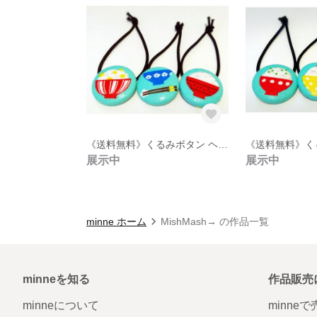
《送料無料》くるみボタン ヘアゴム 3点セット【3】
展示中
展示中
minne ホーム
MishMash→ の作品一覧
minneを知る
作品販売
minneについて
minne