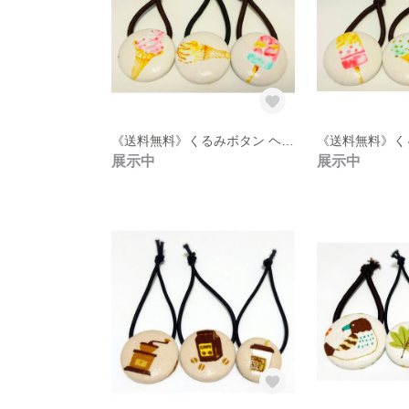
《送料無料》くるみボタン ヘアゴム 3点セット【33】
展示中
展示中