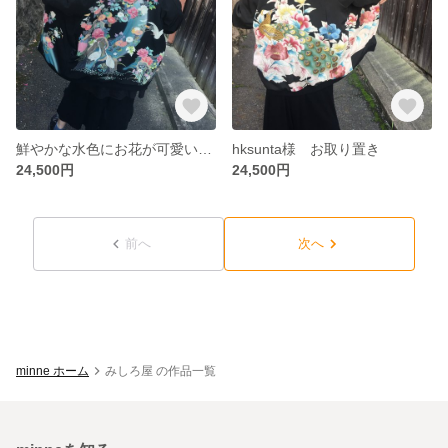
鮮やかな水色にお花が可愛いスカジャン 着物リメイク
hksunta様 お取り置き
24,500円
24,500円
前へ
次へ
minne ホーム
みしろ屋 の作品一覧