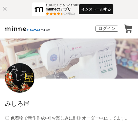
お買いものがもっとお得に
minneのアプリ
インストールする
3
万件以上
ログイン
みしろ屋
◎ 色着物で新作作成中‼️お楽しみに‼️ ◎ オーダー中止してます。