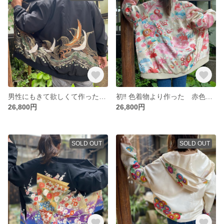
男性にもきて欲しくて作った 鶴の絵がカッコイイジャケット 着物リメイク
初‼︎ 色着物より作った 赤色とピンク色の絵柄が華やかなジャケット 着物リメイク スカジャン
26,800円
26,800円
SOLD OUT
SOLD OUT