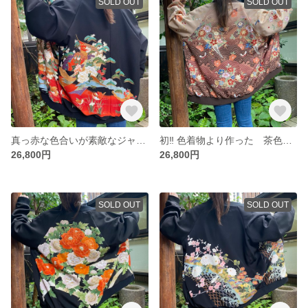
SOLD OUT
SOLD OUT
真っ赤な色合いが素敵なジャケット 着物リメイク スカジャン
初‼︎ 色着物より作った 茶色が落ち着いた雰囲気のジャケット 着物リメイク スカジャン
26,800円
26,800円
SOLD OUT
SOLD OUT