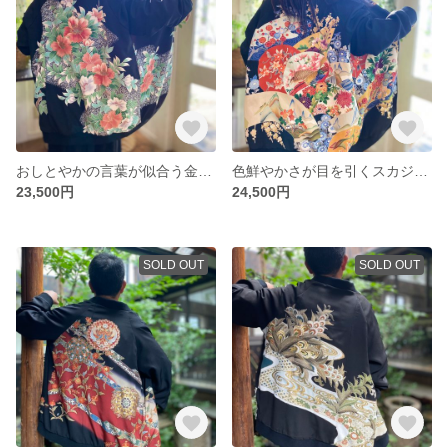
おしとやかの言葉が似合う金駒刺繍の入ったスカジャン 着物リメイク
色鮮やかさが目を引くスカジャン 着物リメイク
23,500円
24,500円
SOLD OUT
SOLD OUT