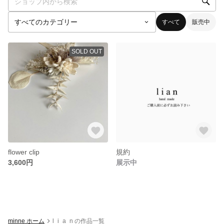
すべて
販売中
SOLD OUT
flower clip
規約
3,600円
展示中
minne ホーム
l_i_a_n の作品一覧