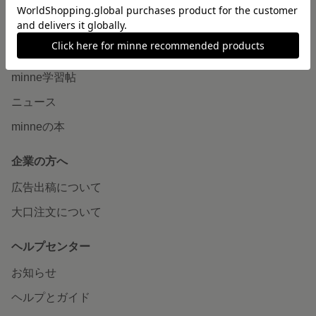
読みもの
minneとものづくりと
minne学習帖
ニュース
minneの本
企業の方へ
広告出稿について
大口注文について
ヘルプセンター
お知らせ
ヘルプとガイド