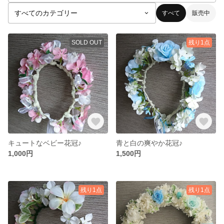
すべて
販売中
SOLD OUT
残り1点
キュートなベビー花冠♪
青と白の爽やか花冠♪
1,000円
1,500円
残り1点
残り1点