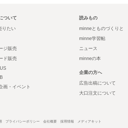
について
読みもの
で売りたい
minneとものづくりと
minne学習帖
ージ販売
ニュース
ード販売
minneの本
LUS
企業の方へ
AB
広告出稿について
企画・イベント
大口注文について
用
プライバシーポリシー
会社概要
採用情報
メディアキット