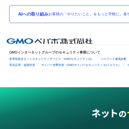
AIへの取り組み
お客様の「やりたいこと」をもっと手軽に。各サ
GMOインターネットグループのセキュリティ事業について
世界初総合ネットセキュリティサービス「GMOセキュリティ24」
パスワード漏洩診断
実在証明・盗聴対策
サイバー攻撃対策（GMOサイバーセキュリティ byイエラエ）