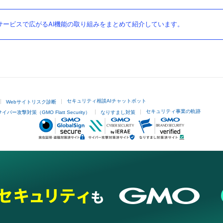
ービスで広がるAI機能の取り組みをまとめて紹介しています。
セキュリティ相談AIチャットボット
Webサイトリスク診断
セキュリティ事業の軌跡
サイバー攻撃対策（GMO Flatt Security）
なりすまし対策