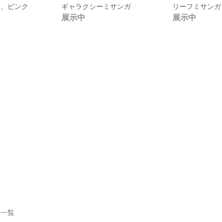
赤、ピンク
ギャラクシーミサンガ
リーフミサンガ
展示中
展示中
作品一覧