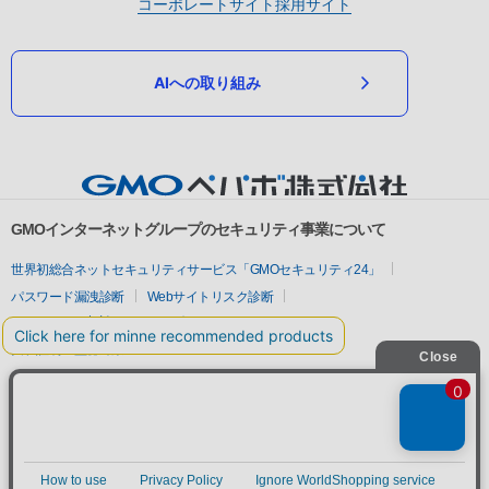
コーポレートサイト
採用サイト
AIへの取り組み
GMOインターネットグループのセキュリティ事業について
世界初総合ネットセキュリティサービス「GMOセキュリティ24」
パスワード漏洩診断
Webサイトリスク診断
セキュリティ相談AIチャットボット
実在証明・盗聴対策
サイバー攻撃対策（GMOサイバーセキュリティ byイエラエ）
サイバー攻撃対策（GMO Flatt Security）
なりすまし対策
セキュリティ事業の軌跡