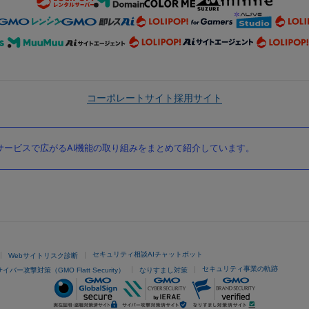
コーポレートサイト
採用サイト
ービスで広がるAI機能の取り組みをまとめて紹介しています。
セキュリティ相談AIチャットボット
Webサイトリスク診断
セキュリティ事業の軌跡
サイバー攻撃対策（GMO Flatt Security）
なりすまし対策