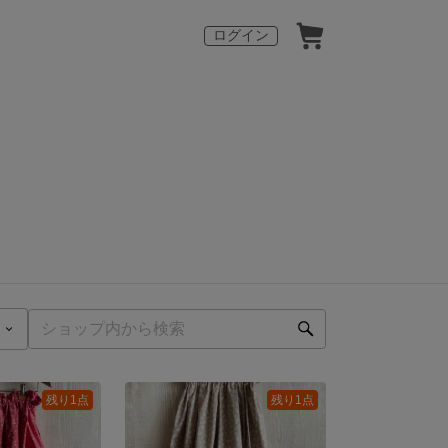
ログイン
残り1点
残り1点