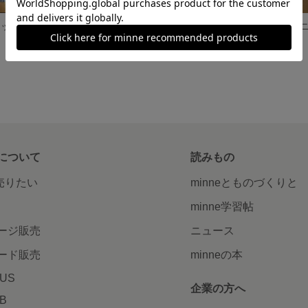
チャコール チェック ワンピース
フラワー レッド ワンピース
6,500円
3,900円
について
読みもの
で売りたい
minneとものづくりと
minne学習帖
ージ販売
ニュース
ード販売
minneの本
LUS
企業の方へ
AB