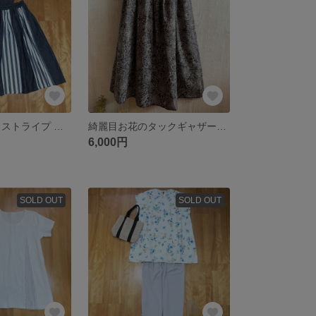
〖 岡山デニム・ストライプ パッチワーク ギャザースカート 〗
綺麗目お花のタックギャザースカート
6,000円
SOLD OUT
SOLD OUT