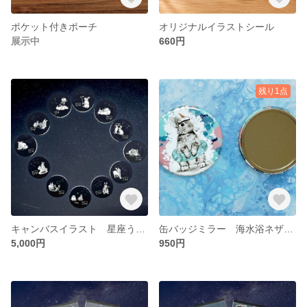
ポケット付きポーチ
オリジナルイラストシール
展示中
660円
残り1点
キャンバスイラスト 星座うさぎ
缶バッジミラー 海水浴ネザー君
5,000円
950円