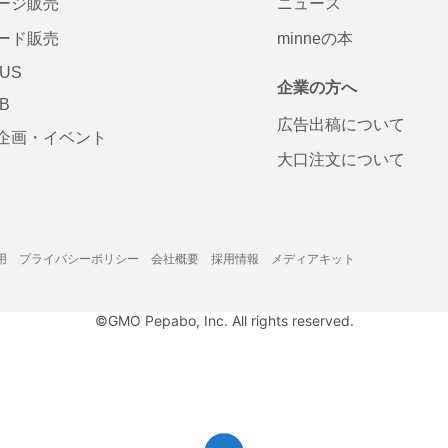
ージ販売
ニュース
ード販売
minneの本
LUS
企業の方へ
AB
広告出稿について
企画・イベント
大口注文について
用
プライバシーポリシー
会社概要
採用情報
メディアキット
©GMO Pepabo, Inc. All rights reserved.