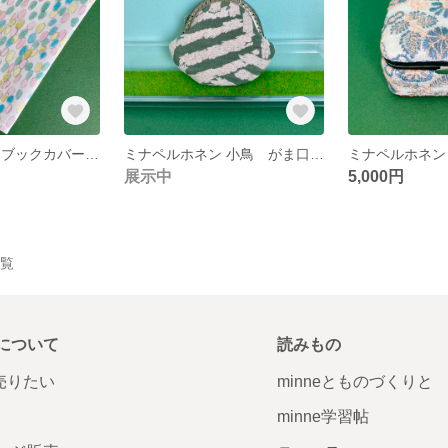
ミナペルホネン ブックカバー 文庫本サイズ jellybeans
ミナペルホネン 小鳥 がま口 ログ 財布 小物入れ ポーチ
展示中
5,000円
一覧
について
読みもの
で売りたい
minneとものづくりと
minne学習帖